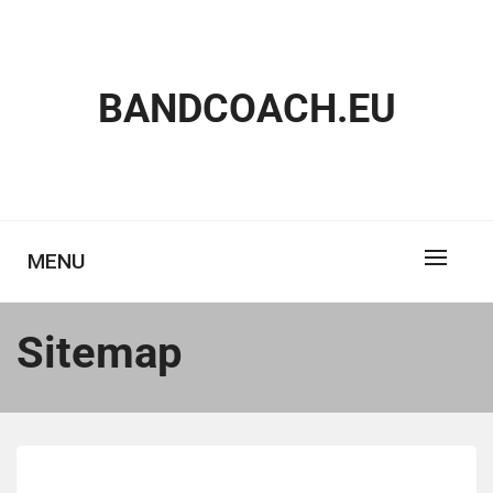
Skip
to
content
BANDCOACH.EU
MENU
Sitemap