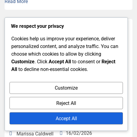
Read More
We respect your privacy
Cookies help us improve your experience, deliver
personalized content, and analyze traffic. You can
choose which cookies to allow by clicking
Customize
. Click
Accept All
to consent or
Reject
All
to decline non-essential cookies.
Battle.net Balansinlösen
Customize
Battle.Net Balansinlösen:
Reject All
Kampanjkoder, Specialerbjudanden,
Tidsbegränsade erbjudanden
Accept All
16/02/2026
Marissa Caldwell