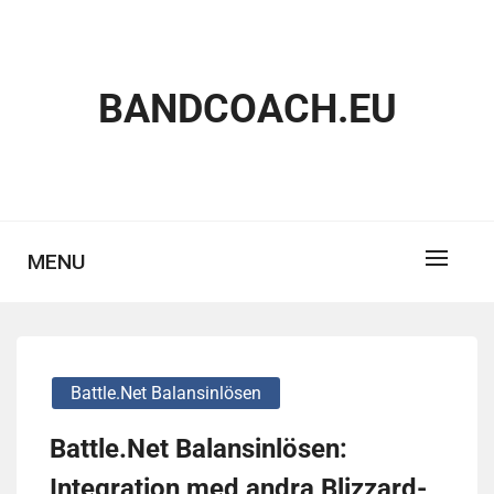
Skip
to
content
BANDCOACH.EU
MENU
Battle.net Balansinlösen
Battle.Net Balansinlösen:
Integration med andra Blizzard-