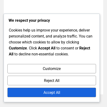
MARISSACALDWELL-41E0
We respect your privacy
En passionerad spelare och entusiast av World of
Cookies help us improve your experience, deliver
Warcraft, Marissa tillbringar sina dagar med att
personalized content, and analyze traffic. You can
utforska Azeroth och dela med sig av sina insikter om
choose which cookies to allow by clicking
de senaste speluppdateringarna. Med en talang för att
Customize
. Click
Accept All
to consent or
Reject
upptäcka dolda skatter och maximera belöningar,
All
to decline non-essential cookies.
vägleder hon andra spelare genom detaljerna av
Battle.net Balance och Twitch Drops. När hon inte
Customize
deltar i raider med sin guild, tycker Marissa om att
skapa detaljerade guider för att hjälpa andra att
Reject All
navigera i den ständigt föränderliga världen av WoW.
Accept All