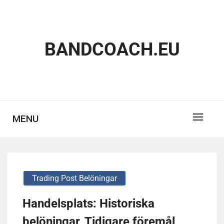
Skip
to
content
BANDCOACH.EU
MENU
Trading Post Belöningar
Handelsplats: Historiska
belöningar, Tidigare föremål,